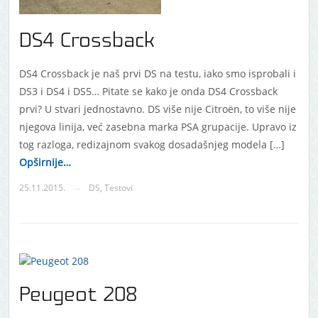
DS4 Crossback
DS4 Crossback je naš prvi DS na testu, iako smo isprobali i
DS3 i DS4 i DS5… Pitate se kako je onda DS4 Crossback
prvi? U stvari jednostavno. DS više nije Citroën, to više nije
njegova linija, već zasebna marka PSA grupacije. Upravo iz
tog razloga, redizajnom svakog dosadašnjeg modela […]
Opširnije…
25.11.2015.
DS
,
Testovi
—
Peugeot 208