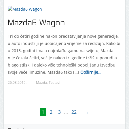
Mazda6 Wagon
Tri do četiri godine nakon predstavljanja nove generacije,
u auto industriji je uobičajeno vrijeme za redizajn. Kako bi
u 2015. godini imala najmlađu gamu na svijetu, Mazda
nije čekala četiri, već je nakon tri godine tržištu ponudila
blago stilski i daleko više tehnološki poboljšanu izvedbu
svoje veće limuzine. Mazda6 tako […]
Opširnije…
26.08.2015.
Mazda
,
Testovi
—
1
2
3
…
22
→