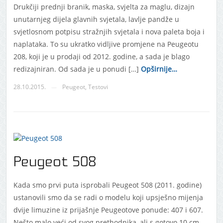
Drukčiji prednji branik, maska, svjelta za maglu, dizajn
unutarnjeg dijela glavnih svjetala, lavlje pandže u
svjetlosnom potpisu stražnjih svjetala i nova paleta boja i
naplataka. To su ukratko vidljive promjene na Peugeotu
208, koji je u prodaji od 2012. godine, a sada je blago
redizajniran. Od sada je u ponudi […]
Opširnije…
28.10.2015.
Peugeot
,
Testovi
—
Peugeot 508
Kada smo prvi puta isprobali Peugeot 508 (2011. godine)
ustanovili smo da se radi o modelu koji upsješno mijenja
dvije limuzine iz prijašnje Peugeotove ponude: 407 i 607.
Nešto malo veći od svog prethodnika, ali s gotovo 10 cm