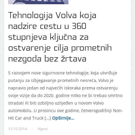
Tehnologija Volva koja
nadzire cestu u 360
stupnjeva ključna za
ostvarenje cilja prometnih
nezgoda bez žrtava
S razvojem nove sigurnosne tehnologije, koja utvrđuje
putanju za izbjegavanje prometnih nesreća, Volvo je
napravio jedan od najvećih iskoraka prema ostvarenju
svoje vizije da do 2020. godine nitko ne bi trebao smrtno
stradati ili biti ozbiljno ozlijeđen u novom Volvo
automobilu. U prosincu ove godine, četverogodišnji Non-
Hit Car and Truck […]
Opširnije…
13.10.2014.
Vijesti
—