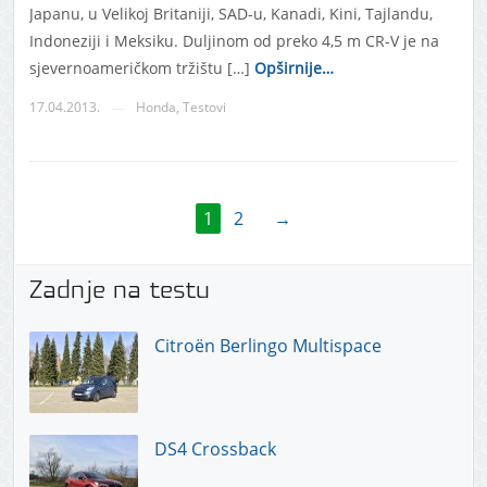
Japanu, u Velikoj Britaniji, SAD-u, Kanadi, Kini, Tajlandu,
Indoneziji i Meksiku. Duljinom od preko 4,5 m CR-V je na
sjevernoameričkom tržištu […]
Opširnije…
17.04.2013.
Honda
,
Testovi
—
1
2
→
Zadnje na testu
Citroën Berlingo Multispace
DS4 Crossback