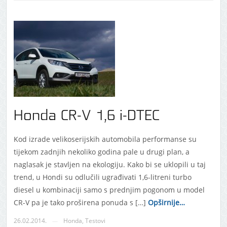
Honda CR-V 1,6 i-DTEC
Kod izrade velikoserijskih automobila performanse su
tijekom zadnjih nekoliko godina pale u drugi plan, a
naglasak je stavljen na ekologiju. Kako bi se uklopili u taj
trend, u Hondi su odlučili ugrađivati 1,6-litreni turbo
diesel u kombinaciji samo s prednjim pogonom u model
CR-V pa je tako proširena ponuda s […]
Opširnije…
26.02.2014.
Honda
,
Testovi
—