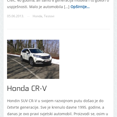
Civic. 40 godina, ali samo 8 generacija modela i to govori o
uspješnosti. Malo je automobila […]
Opširnije…
05.06.2013.
Honda
,
Testovi
—
Honda CR-V
Hondin SUV CR-V u svojem razvojnom putu došao je do
četvrte generacije. Sve je krenulo davne 1995. godine, a
danas je ovo pravi svjetski automobil. Proizvodi se, osim u