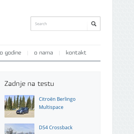
o godine
o nama
kontakt
Zadnje na testu
Citroën Berlingo
Multispace
DS4 Crossback