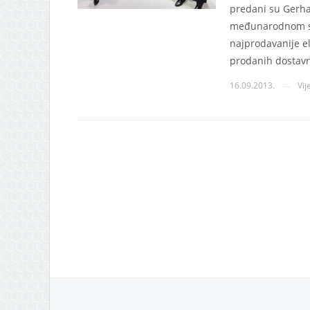
predani su Gerha
međunarodnom sa
najprodavanije el
prodanih dostavn
16.09.2013.
Vij
—