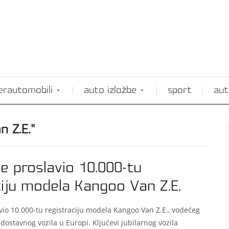
erautomobili
auto izložbe
sport
aut
 Z.E."
je proslavio 10.000-tu
ciju modela Kangoo Van Z.E.
vio 10.000-tu registraciju modela Kangoo Van Z.E., vodećeg
 dostavnog vozila u Europi. Kljućevi jubilarnog vozila