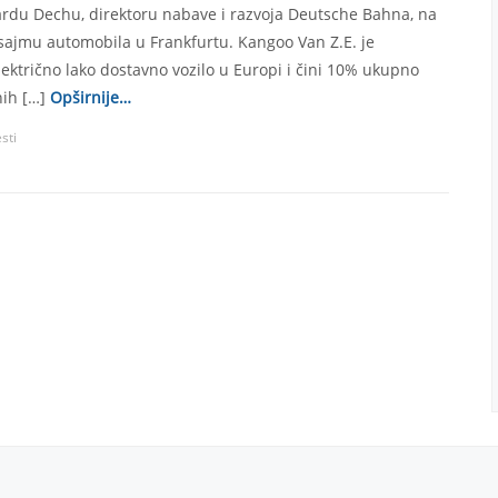
rdu Dechu, direktoru nabave i razvoja Deutsche Bahna, na
jmu automobila u Frankfurtu. Kangoo Van Z.E. je
ektrično lako dostavno vozilo u Europi i čini 10% ukupno
ih […]
Opširnije…
esti