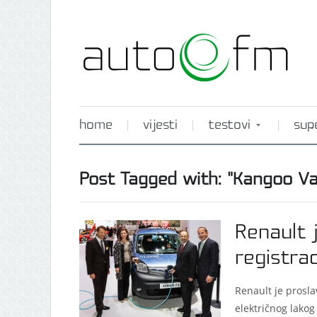
home
vijesti
testovi
sup
Post Tagged with: "Kangoo Van
Renault 
registra
Renault je prosla
električnog lakog