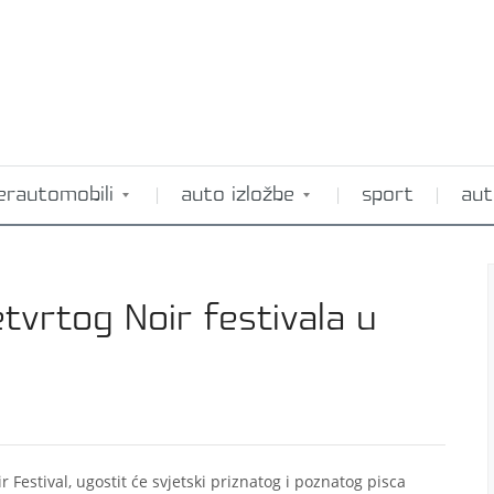
erautomobili
auto izložbe
sport
aut
tvrtog Noir festivala u
r Festival, ugostit će svjetski priznatog i poznatog pisca