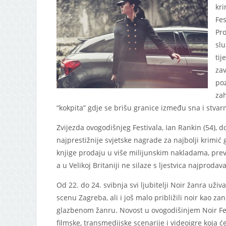
kri
Fes
Pro
slu
tij
zav
poz
zah
“kokpita” gdje se brišu granice između sna i stvarn
Zvijezda ovogodišnjeg Festivala, Ian Rankin (54), d
najprestižnije svjetske nagrade za najbolji krimi
knjige prodaju u više milijunskim nakladama, prev
a u Velikoj Britaniji ne silaze s ljestvica najprodav
Od 22. do 24. svibnja svi ljubitelji Noir žanra uži
scenu Zagreba, ali i još malo približili noir kao z
glazbenom žanru. Novost u ovogodišinjem Noir Fes
filmske, transmedijske scenarije i videoigre koja ć