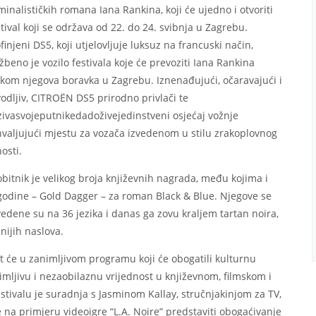
minalističkih romana Iana Rankina, koji će ujedno i otvoriti
tival koji se održava od 22. do 24. svibnja u Zagrebu.
finjeni DS5, koji utjelovljuje luksuz na francuski način,
žbeno je vozilo festivala koje će prevoziti Iana Rankina
ekom njegova boravka u Zagrebu. Iznenađujući, očaravajući i
odljiv, CITROËN DS5 prirodno privlači te
ivasvojeputnikedadoživejedinstveni osjećaj vožnje
valjujući mjestu za vozača izvedenom u stilu zrakoplovnog
osti.
obitnik je velikog broja književnih nagrada, među kojima i
ć godine – Gold Dagger – za roman Black & Blue. Njegove se
edene su na 36 jezika i danas ga zovu kraljem tartan noira,
anijih naslova.
vat će u zanimljivom programu koji će obogatili kulturnu
animljivu i nezaobilaznu vrijednost u književnom, filmskom i
tivalu je suradnja s Jasminom Kallay, stručnjakinjom za TV,
e na primjeru videoigre “L.A. Noire” predstaviti obogaćivanje