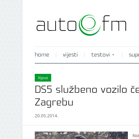
home
vijesti
testovi
sup
Vijesti
DS5 službeno vozilo če
Zagrebu
20.05.2014.
Noi