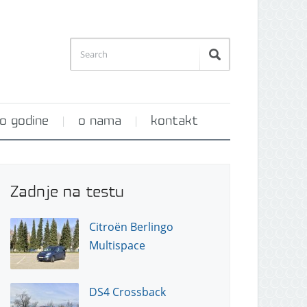
o godine
o nama
kontakt
Zadnje na testu
Citroën Berlingo
Multispace
DS4 Crossback