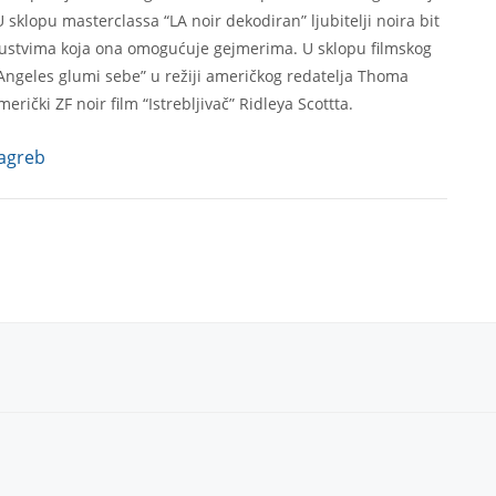
lopu masterclassa “LA noir dekodiran” ljubitelji noira bit
skustvima koja ona omogućuje gejmerima. U sklopu filmskog
Angeles glumi sebe” u režiji američkog redatelja Thoma
rički ZF noir film “Istrebljivač” Ridleya Scottta.
agreb