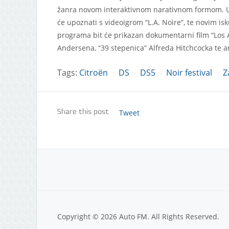
žanra novom interaktivnom narativnom formom. U sk
će upoznati s videoigrom “L.A. Noire”, te novim i
programa bit će prikazan dokumentarni film “Los 
Andersena, “39 stepenica” Alfreda Hitchcocka te ame
Tags:
Citroën
DS
DS5
Noir festival
Z
/
/
/
/
Tweet
Share this post
Copyright © 2026 Auto FM. All Rights Reserved.