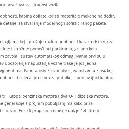
ara povećava svestranost vozila.
udobnosti, kabina obilato koristi materijale mekane na dodir,
ne detalje, za stvaranje modernog i sofisticiranog paketa
ologijama koje pružaju razinu udobnosti karakterističnu za
dnje i stražnje pomoći pri parkiranju, grijano kolo
jem zavoja i sustav automatskog odmagljivanja prvi su u
v upozorenja napuštanja vozne trake je još jedna
segmentima. Panoramski krovni otvor jedinstven u klasi, koji
dobnost i osjećaj prostora za putnike, ispunjavajući kabinu
ri ‘Kappa’ benzinska motora i dva ‘U-II’ dizelska motora.
e generacije s brojnim poboljšanjima kako bi se
 s novim Euro 6 propisima emisije dok je 1,4-litreni
motor s turbopunjačem koji će kasnije biti u ponudi,