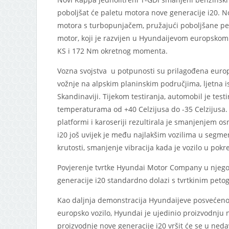
poboljšat će paletu motora nove generacije i20. N
motora s turbopunjačem, pružajući poboljšane perf
motor, koji je razvijen u Hyundaijevom europsko
KS i 172 Nm okretnog momenta.
Vozna svojstva u potpunosti su prilagođena europ
vožnje na alpskim planinskim područjima, ljetna is
Skandinaviji. Tijekom testiranja, automobil je te
temperaturama od +40 Celzijusa do -35 Celzijusa.
platformi i karoseriji rezultirala je smanjenjem os
i20 još uvijek je među najlakšim vozilima u segmen
krutosti, smanjenje vibracija kada je vozilo u po
Povjerenje tvrtke Hyundai Motor Company u njegov
generacije i20 standardno dolazi s tvrtkinim pet
Kao daljnja demonstracija Hyundaijeve posvećenos
europsko vozilo, Hyundai je ujedinio proizvodnju n
proizvodnje nove generacije i20 vršit će se u ne