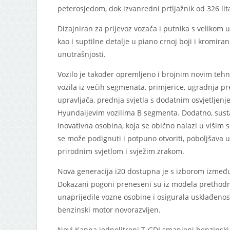
peterosjedom, dok izvanredni prtljažnik od 326 lit
Dizajniran za prijevoz vozača i putnika s velikom 
kao i suptilne detalje u piano crnoj boji i kromira
unutrašnjosti.
Vozilo je također opremljeno i brojnim novim tehn
vozila iz većih segmenata, primjerice, ugradnja pre
upravljača, prednja svjetla s dodatnim osvjetljen
Hyundaijevim vozilima B segmenta. Dodatno, susta
inovativna osobina, koja se obično nalazi u višim 
se može podignuti i potpuno otvoriti, poboljšava u
prirodnim svjetlom i svježim zrakom.
Nova generacija i20 dostupna je s izborom između t
Dokazani pogoni preneseni su iz modela prethodn
unaprijedile vozne osobine i osigurala usklađenost
benzinski motor novorazvijen.
Novi Kappa jednolitreni T-GDI smanjeni benzinski 