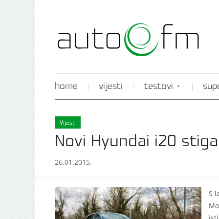
home
vijesti
testovi
sup
Vijesti
Novi Hyundai i20 stig
26.01.2015.
S 
Mo
ist