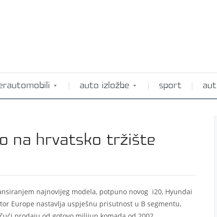
erautomobili
auto izložbe
sport
aut
ao na hrvatsko tržište
lansiranjem najnovijeg modela, potpuno novog i20, Hyundai
tor Europe nastavlja uspješnu prisutnost u B segmentu,
ičući prodaju od gotovo milijun komada od 2002.