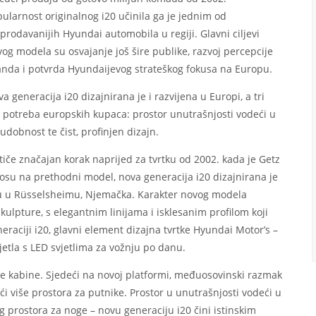
ularnost originalnog i20 učinila ga je jednim od
prodavanijih Hyundai automobila u regiji. Glavni ciljevi
og modela su osvajanje još šire publike, razvoj percepcije
anda i potvrda Hyundaijevog strateškog fokusa na Europu.
a generacija i20 dizajnirana je i razvijena u Europi, a tri
 potreba europskih kupaca: prostor unutrašnjosti vodeći u
 udobnost te čist, profinjen dizajn.
tiče značajan korak naprijed za tvrtku od 2002. kada je Getz
odnosu na prethodni model, nova generacija i20 dizajnirana je
 u Rüsselsheimu, Njemačka. Karakter novog modela
skulpture, s elegantnim linijama i isklesanim profilom koji
eraciji i20, glavni element dizajna tvrtke Hyundai Motor’s –
jetla s LED svjetlima za vožnju po danu.
rane kabine. Sjedeći na novoj platformi, međuosovinski razmak
i više prostora za putnike. Prostor u unutrašnjosti vodeći u
 prostora za noge – novu generaciju i20 čini istinskim