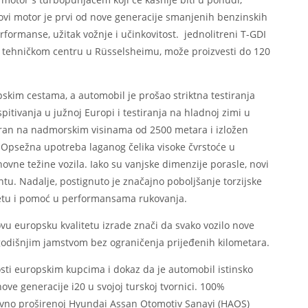
ovi motor je prvi od nove generacije smanjenih benzinskih
ormanse, užitak vožnje i učinkovitost. jednolitreni T-GDI
m tehničkom centru u Rüsselsheimu, može proizvesti do 120
skim cestama, a automobil je prošao striktna testiranja
pitivanja u južnoj Europi i testiranja na hladnoj zimi u
stiran na nadmorskim visinama od 2500 metara i izložen
 Opsežna upotreba laganog čelika visoke čvrstoće u
novne težine vozila. Iako su vanjske dimenzije porasle, novi
tu. Nadalje, postignuto je značajno poboljšanje torzijske
kretu i pomoć u performansama rukovanja.
u europsku kvalitetu izrade znači da svako vozilo nove
ogodišnjim jamstvom bez ograničenja prijeđenih kilometara.
ti europskim kupcima i dokaz da je automobil istinsko
ove generacije i20 u svojoj turskoj tvornici. 100%
davno proširenoj Hyundai Assan Otomotiv Sanayi (HAOS)