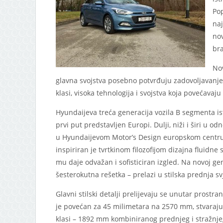
Pop
naj
nov
br
Nov
glavna svojstva posebno potvrđuju zadovoljavanje
klasi, visoka tehnologija i svojstva koja povećavaju
Hyundaijeva treća generacija vozila B segmenta is
prvi put predstavljen Europi. Dulji, niži i širi u 
u Hyundaijevom Motor’s Design europskom centru
inspiriran je tvrtkinom filozofijom dizajna fluidne 
mu daje odvažan i sofisticiran izgled. Na novoj gen
šesterokutna rešetka – prelazi u stilska prednja sv
Glavni stilski detalji prelijevaju se unutar prost
je povećan za 45 milimetara na 2570 mm, stvarajuć
klasi – 1892 mm kombiniranog prednjeg i stražnjeg