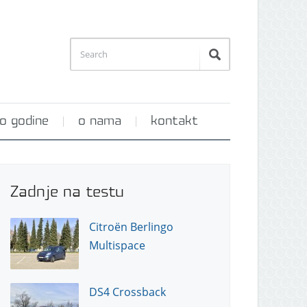
o godine
o nama
kontakt
Zadnje na testu
Citroën Berlingo
Multispace
DS4 Crossback