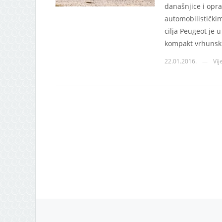
današnjice i opr
automobilističkim
cilja Peugeot je 
kompakt vrhunski
22.01.2016.
Vij
—