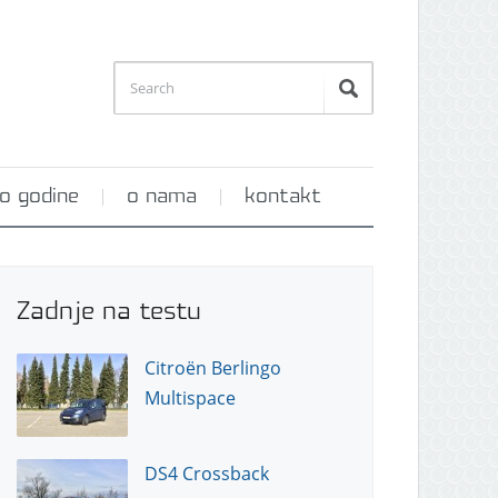
o godine
o nama
kontakt
Zadnje na testu
Citroën Berlingo
Multispace
DS4 Crossback