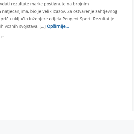
avdati rezultate marke postignute na brojnim
 natjecanjima, bio je velik izazov. Za ostvarenje zahtjevnog
u priču uključio inženjere odjela Peugeot Sport. Rezultat je
h voznih svojstava, […]
Opširnije…
esti