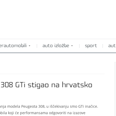
erautomobili
auto izložbe
sport
aut
308 GTi stigao na hrvatsko
anja modela Peugeota 308, u iščekivanju smo GTi inačice.
bila koji će performansama odgovoriti na izazove