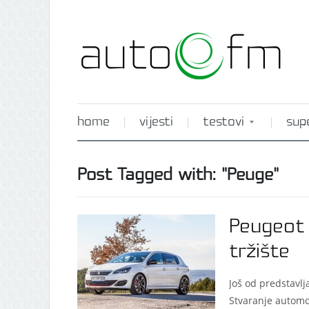
home
vijesti
testovi
sup
Post Tagged with: "Peuge"
Peugeot 
tržište
Još od predstavlj
Stvaranje automo