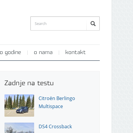
o godine
o nama
kontakt
Zadnje na testu
Citroën Berlingo
Multispace
DS4 Crossback