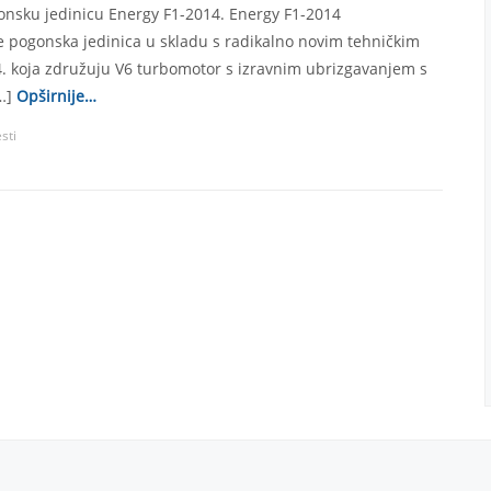
onsku jedinicu Energy F1-2014. Energy F1-2014
e pogonska jedinica u skladu s radikalno novim tehničkim
4. koja združuju V6 turbomotor s izravnim ubrizgavanjem s
…]
Opširnije…
esti