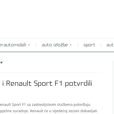
erautomobili
auto izložbe
sport
aut
"
 i Renault Sport F1 potvrdili
 Renault Sport F1 sa zadovoljstvom službeno potvrđuju
pješne suradnje. Renault će u sljedećoj sezoni dobavljati