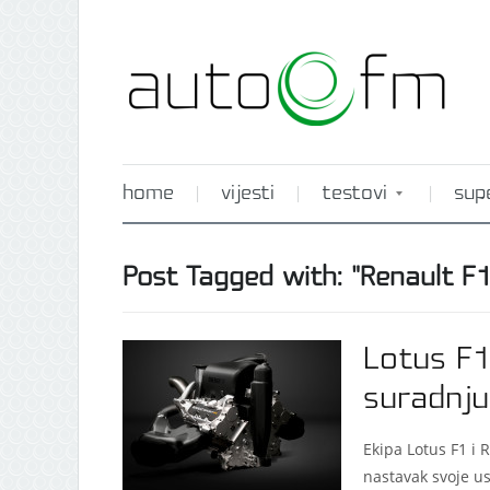
home
vijesti
testovi
sup
Post Tagged with: "Renault F1
Lotus F1
suradnju
Ekipa Lotus F1 i
nastavak svoje us