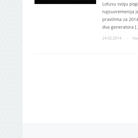
Lotusu svoju pog
najsuvremenija j
pravilima za 201
dva generatora [
24.02.2014.
Vij
—