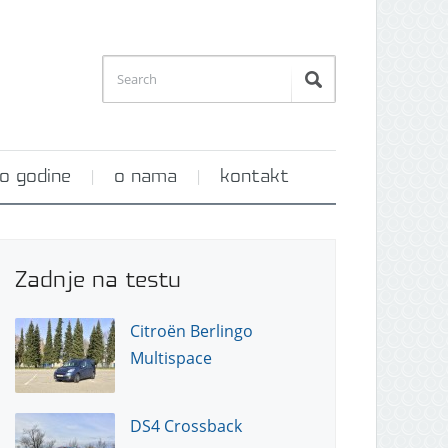
o godine
o nama
kontakt
Zadnje na testu
Citroën Berlingo
Multispace
DS4 Crossback