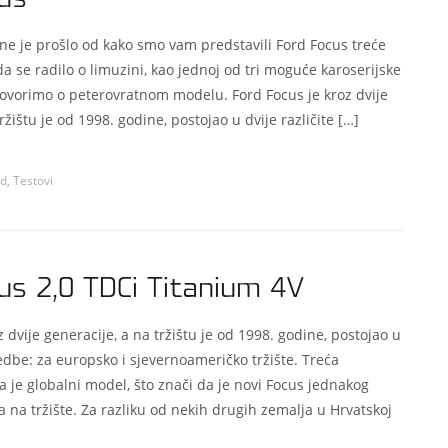
ne je prošlo od kako smo vam predstavili Ford Focus treće
da se radilo o limuzini, kao jednoj od tri moguće karoserijske
govorimo o peterovratnom modelu. Ford Focus je kroz dvije
ržištu je od 1998. godine, postojao u dvije različite […]
rd
,
Testovi
us 2,0 TDCi Titanium 4V
z dvije generacije, a na tržištu je od 1998. godine, postojao u
zvedbe: za europsko i sjevernoameričko tržište. Treća
a je globalni model, što znači da je novi Focus jednakog
a na tržište. Za razliku od nekih drugih zemalja u Hrvatskoj