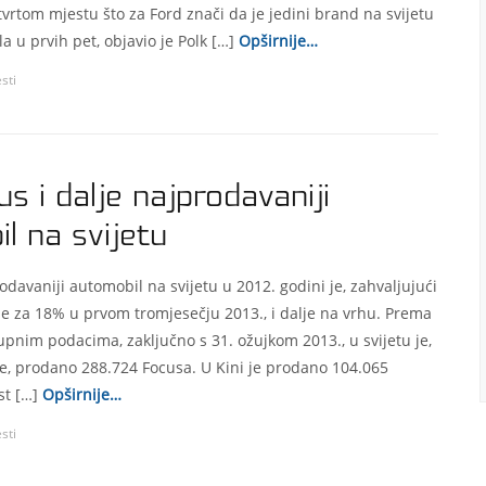
tvrtom mjestu što za Ford znači da je jedini brand na svijetu
a u prvih pet, objavio je Polk […]
Opširnije…
esti
s i dalje najprodavaniji
l na svijetu
odavaniji automobil na svijetu u 2012. godini je, zahvaljujući
e za 18% u prvom tromjesečju 2013., i dalje na vrhu. Prema
upnim podacima, zaključno s 31. ožujkom 2013., u svijetu je,
e, prodano 288.724 Focusa. U Kini je prodano 104.065
st […]
Opširnije…
esti