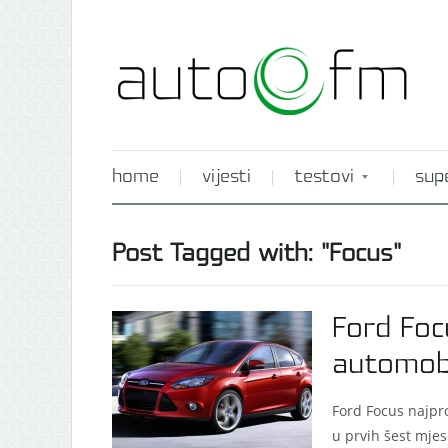
home
vijesti
testovi
sup
Post Tagged with: "Focus"
Ford Focu
automobi
Ford Focus najpro
u prvih šest mjes