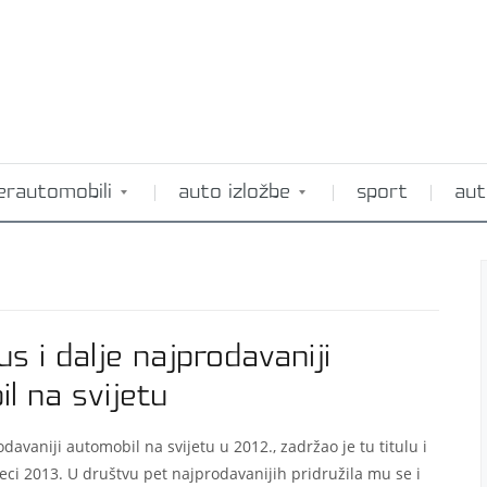
erautomobili
auto izložbe
sport
aut
s i dalje najprodavaniji
l na svijetu
davaniji automobil na svijetu u 2012., zadržao je tu titulu i
eci 2013. U društvu pet najprodavanijih pridružila mu se i