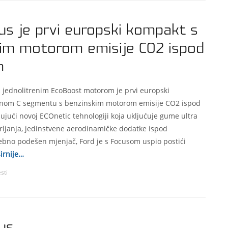
us je prvi europski kompakt s
im motorom emisije CO2 ispod
m
s jednolitrenim EcoBoost motorom je prvi europski
išnom C segmentu s benzinskim motorom emisije CO2 ispod
ujući novoj ECOnetic tehnologiji koja ukljućuje gume ultra
trljanja, jedinstvene aerodinamičke dodatke ispod
ebno podešen mjenjač, Ford je s Focusom uspio postići
irnije…
esti
us