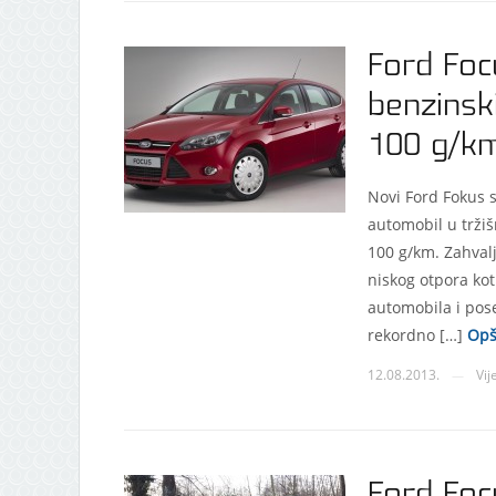
Ford Foc
benzinsk
100 g/k
Novi Ford Fokus 
automobil u trž
100 g/km. Zahvalj
niskog otpora ko
automobila i pos
rekordno […]
Opš
12.08.2013.
Vij
—
Ford Foc