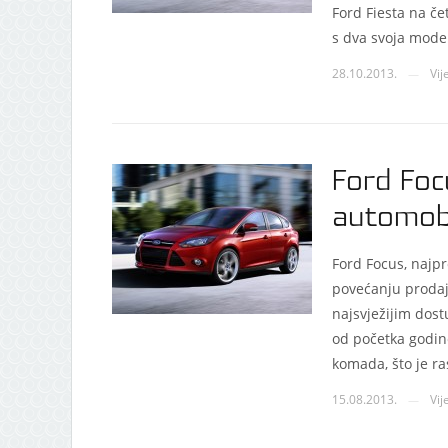
Ford Fiesta na če
s dva svoja model
28.10.2013.
Vij
—
Ford Focu
automobi
Ford Focus, najpr
povećanju prodaj
najsvježijim dost
od početka godin
komada, što je ra
15.08.2013.
Vij
—