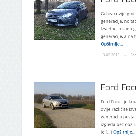
Gotovo dvije godi
generacije, no ta
izvedbe, a sada 
generacije, a na t
Opširnije…
13.02.2013.
Fo
—
Ford Foc
Ford Focus je kro
dvije različite i
generacija postal
izgleda bez obzir
je […]
Opširnije…